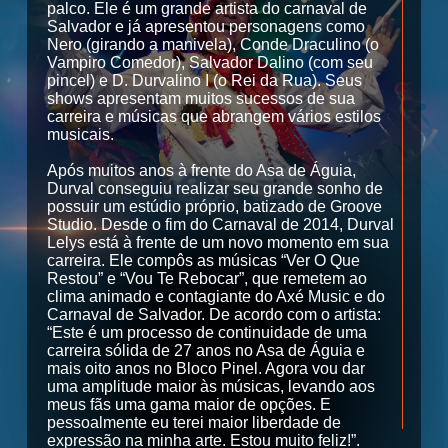
palco. Ele é um grande artista do carnaval de
Salvador e já apresentou personagens como
Nero (girando a manivela), Conde Draculino (o
Vampiro Comedor), Salvador Dalino (com seu
pincel) e D. Durvalino I (o Rei da Rua). Seus
shows apresentam muitos sucessos de sua
carreira e músicas que abrangem vários estilos
musicais.
Após muitos anos à frente do Asa de Águia,
Durval conseguiu realizar seu grande sonho de
possuir um estúdio próprio, batizado de Groove
Studio. Desde o fim do Carnaval de 2014, Durval
Lelys está à frente de um novo momento em sua
carreira. Ele compôs as músicas “Ver O Que
Restou” e “Vou Te Rebocar”, que remetem ao
clima animado e contagiante do Axé Music e do
Carnaval de Salvador. De acordo com o artista:
“Este é um processo de continuidade de uma
carreira sólida de 27 anos no Asa de Águia e
mais oito anos no Bloco Pinel. Agora vou dar
uma amplitude maior às músicas, levando aos
meus fãs uma gama maior de opções. E
pessoalmente eu terei maior liberdade de
expressão na minha arte. Estou muito feliz!”.