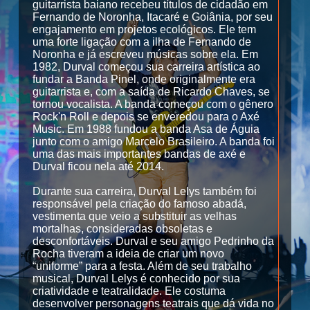
guitarrista baiano recebeu títulos de cidadão em
Fernando de Noronha, Itacaré e Goiânia, por seu
engajamento em projetos ecológicos. Ele tem
uma forte ligação com a ilha de Fernando de
Noronha e já escreveu músicas sobre ela. Em
1982, Durval começou sua carreira artística ao
fundar a Banda Pinel, onde originalmente era
guitarrista e, com a saída de Ricardo Chaves, se
tornou vocalista. A banda começou com o gênero
Rock'n Roll e depois se enveredou para o Axé
Music. Em 1988 fundou a banda Asa de Águia
junto com o amigo Marcelo Brasileiro. A banda foi
uma das mais importantes bandas de axé e
Durval ficou nela até 2014.
Durante sua carreira, Durval Lelys também foi
responsável pela criação do famoso abadá,
vestimenta que veio a substituir as velhas
mortalhas, consideradas obsoletas e
desconfortáveis. Durval e seu amigo Pedrinho da
Rocha tiveram a ideia de criar um novo
“uniforme” para a festa. Além de seu trabalho
musical, Durval Lelys é conhecido por sua
criatividade e teatralidade. Ele costuma
desenvolver personagens teatrais que dá vida no